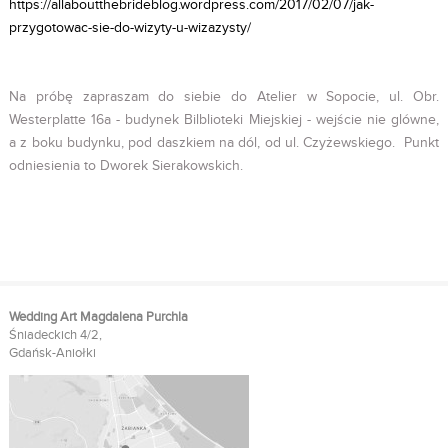
https://allaboutthebrideblog.wordpress.com/2017/02/07/jak-
przygotowac-sie-do-wizyty-u-wizazysty/
Na próbę zapraszam do siebie do Atelier w Sopocie, ul. Obr.
Westerplatte 16a - budynek Bilblioteki Miejskiej - wejście nie glówne,
a z boku budynku, pod daszkiem na dól, od ul. Czyżewskiego. Punkt
odniesienia to Dworek Sierakowskich.
Wedding Art Magdalena Purchla
Śniadeckich 4/2,
Gdańsk-Aniołki