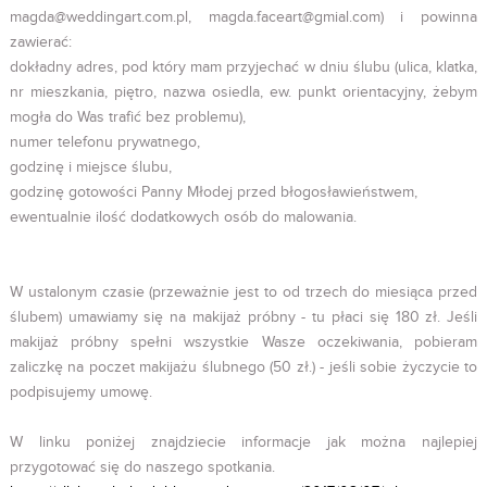
magda@weddingart.com.pl, magda.faceart@gmial.com) i powinna
zawierać:
dokładny adres, pod który mam przyjechać w dniu ślubu (ulica, klatka,
nr mieszkania, piętro, nazwa osiedla, ew. punkt orientacyjny, żebym
mogła do Was trafić bez problemu),
numer telefonu prywatnego,
godzinę i miejsce ślubu,
godzinę gotowości Panny Młodej przed błogosławieństwem,
ewentualnie ilość dodatkowych osób do malowania.
W ustalonym czasie (przeważnie jest to od trzech do miesiąca przed
ślubem) umawiamy się na makijaż próbny - tu płaci się 180 zł. Jeśli
makijaż próbny spełni wszystkie Wasze oczekiwania, pobieram
zaliczkę na poczet makijażu ślubnego (50 zł.) - jeśli sobie życzycie to
podpisujemy umowę.
W linku poniżej znajdziecie informacje jak można najlepiej
przygotować się do naszego spotkania.