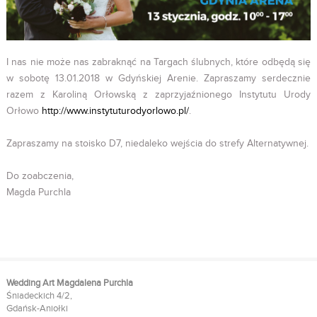
I nas nie może nas zabraknąć na Targach ślubnych, które odbędą się
w sobotę 13.01.2018 w Gdyńskiej Arenie. Zapraszamy serdecznie
razem z Karoliną Orłowską z zaprzyjaźnionego Instytutu Urody
Orłowo
http://www.instytuturodyorlowo.pl/
.
Zapraszamy na stoisko D7, niedaleko wejścia do strefy Alternatywnej.
Do zoabczenia,
Magda Purchla
Wedding Art Magdalena Purchla
Śniadeckich 4/2,
Gdańsk-Aniołki